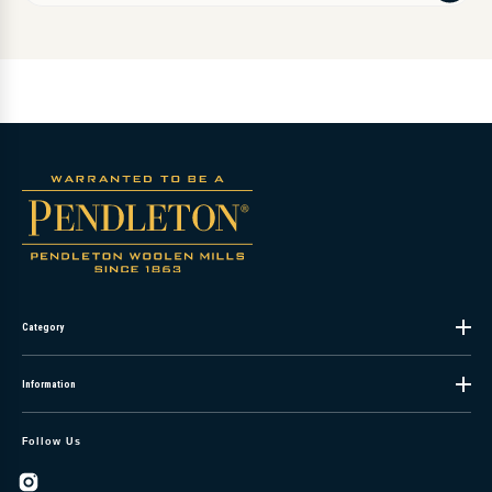
ル
ア
ド
レ
ス
を
ご
入
力
く
だ
さ
い。
Category
Information
Follow Us
Instagram