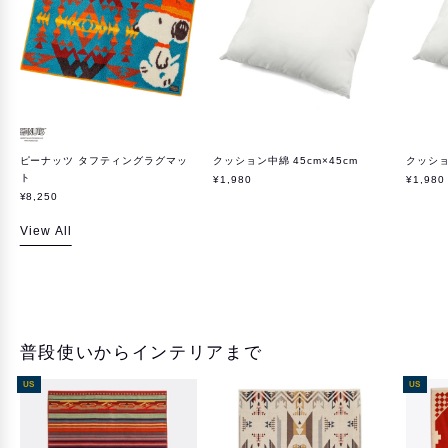
ピーナッツ タフティングラグマッ
クッション中綿 45cm×45cm
クッショ
ト
¥1,980
¥1,980
¥8,250
View All
普段使いからインテリアまで
US
US