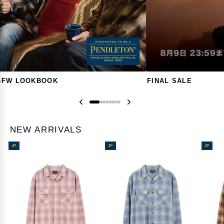
6FW LOOKBOOK
FINAL SALE
NEW ARRIVALS
JP
JP
JP