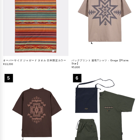
オーバーサイズ ジャガード タオル 日本限定カラー
バックプリント 速乾Tシャツ - Grege【Plains
Star】
¥
13,200
¥
5,830
5
6