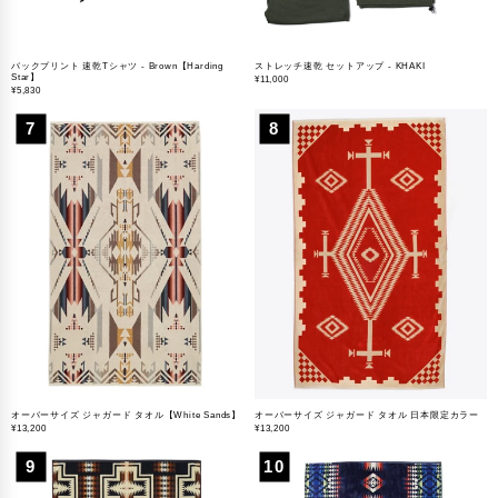
バックプリント 速乾Tシャツ - Brown【Harding
ストレッチ速乾 セットアップ - KHAKI
Star】
¥
11,000
¥
5,830
7
8
オーバーサイズ ジャガード タオル【White Sands】
オーバーサイズ ジャガード タオル 日本限定カラー
¥
13,200
¥
13,200
9
10