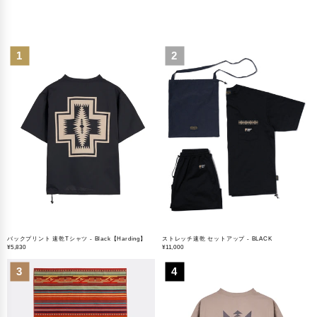
1
2
バックプリント 速乾Tシャツ - Black【Harding】
ストレッチ速乾 セットアップ - BLACK
¥
5,830
¥
11,000
3
4