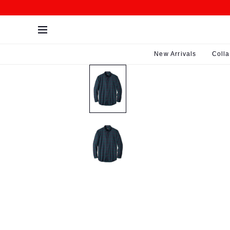
SKIP>
New Arrivals
Colla