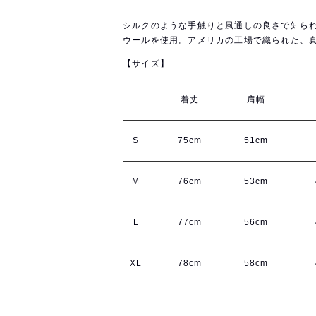
シルクのような手触りと風通しの良さで知られ、60
ウールを使用。アメリカの工場で織られた、
【サイズ】
着丈
肩幅
S
75cm
51cm
M
76cm
53cm
L
77cm
56cm
XL
78cm
58cm