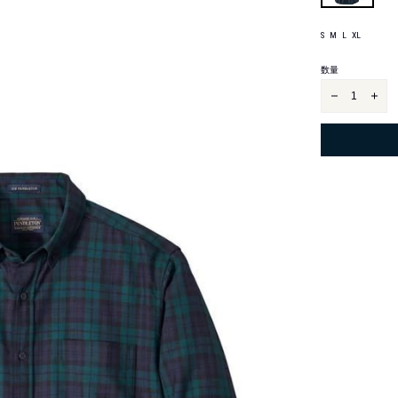
S
M
L
XL
サ
L
イ
ズ
数量
サ
サ
ー・
ー・
ペ
ペ
ン
ン
ド
ド
ル
ル
ト
ト
ン
ン
シ
シ
ャ
ャ
ツ
ツ
を
を
減
増
ら
や
す
す