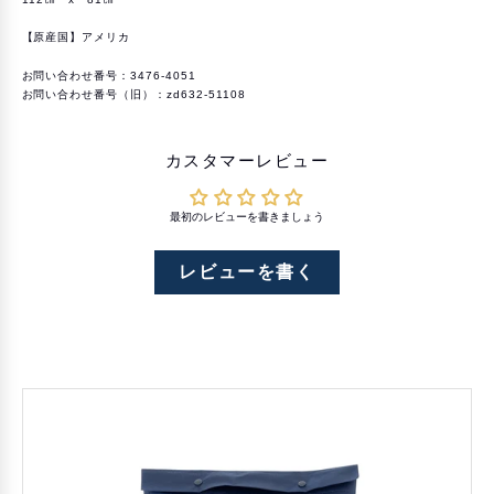
を
を
減
増
ら
や
【原産国】アメリカ
す
す
お問い合わせ番号：3476-4051
お問い合わせ番号（旧）：zd632-51108
カスタマーレビュー
最初のレビューを書きましょう
レビューを書く