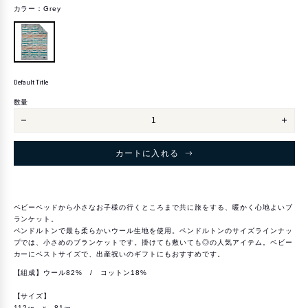
カラー：
Grey
Default Title
カ
DEFAULT
ラ
TITLE
数量
ー
チ
チ
ー
ー
フ
フ
ジ
ジ
カートに入れる
ョ
ョ
セ
セ
フ
フ
チ
チ
ル
ル
ド
ド
ベビーベッドから小さなお子様の行くところまで共に旅をする、暖かく心地よいブ
レ
レ
ランケット。
ン
ン
ズ
ズ
ペンドルトンで最も柔らかいウール生地を使用。ペンドルトンのサイズラインナッ
ブ
ブ
プでは、小さめのブランケットです。掛けても敷いても◎の人気アイテム。ベビー
ラ
ラ
カーにベストサイズで、出産祝いのギフトにもおすすめです。
ン
ン
ケ
ケ
【組成】ウール82% / コットン18%
ッ
ッ
ト
ト
【Chief
【Chie
【サイズ】
Joseph】
Jose
112㎝ x 81㎝