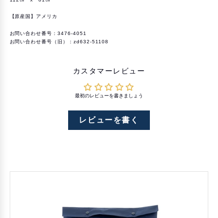
を
を
減
増
ら
や
【原産国】アメリカ
す
す
お問い合わせ番号：3476-4051
お問い合わせ番号（旧）：zd632-51108
カスタマーレビュー
最初のレビューを書きましょう
レビューを書く