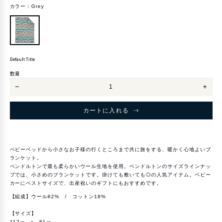
カラー：
Grey
Default Title
カ
DEFAULT
ラ
TITLE
数量
ー
チ
チ
ー
ー
フ
フ
ジ
ジ
カートに入れる
ョ
ョ
セ
セ
フ
フ
チ
チ
ル
ル
ド
ド
ベビーベッドから小さなお子様の行くところまで共に旅をする、暖かく心地よいブ
レ
レ
ランケット。
ン
ン
ズ
ズ
ペンドルトンで最も柔らかいウール生地を使用。ペンドルトンのサイズラインナッ
ブ
ブ
プでは、小さめのブランケットです。掛けても敷いても◎の人気アイテム。ベビー
ラ
ラ
カーにベストサイズで、出産祝いのギフトにもおすすめです。
ン
ン
ケ
ケ
【組成】ウール82% / コットン18%
ッ
ッ
ト
ト
【Chief
【Chie
【サイズ】
Joseph】
Jose
112㎝ x 81㎝