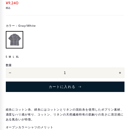
¥9,240
税込
カラー：
Gray/White
S
M
L
XL
サ
M
イ
数量
ズ
オ
オ
ー
ー
プ
プ
ン
ン
カートに入れる
カ
カ
ラ
ラ
ー
ー
シ
シ
ャ
ャ
ツ
ツ
経糸にコットン糸、緯糸にはコットンとリネンの混紡糸を使用したポプリン素材、
SS
SS
適度なハリ感が有り、コットン、リネンの天然繊維特有の肌触りの良さに清涼感に
（UNISEX)
（UNI
を
を
ある風合いが特徴。
減
増
ら
や
オープンカラーシャツのメリット