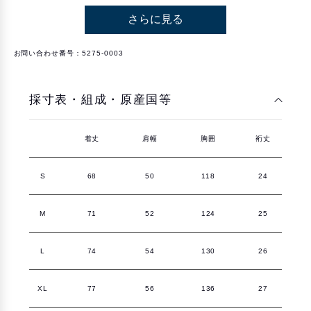
す
す
さらに見る
お問い合わせ番号：5275-0003
採寸表・組成・原産国等
着丈
肩幅
胸囲
裄丈
S
68
50
118
24
M
71
52
124
25
L
74
54
130
26
XL
77
56
136
27