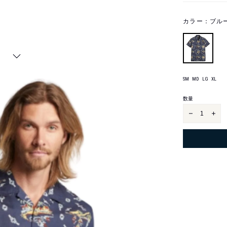
カラー：
ブル
Next
SM
MD
LG
XL
サ
SM
イ
ズ
数量
ア
ア
ロ
ロ
ハ
ハ
シ
シ
ャ
ャ
ツ
ツ
を
を
減
増
ら
や
す
す