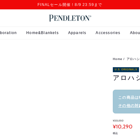
FINALセール開催！8/9 23:59まで
boration
Home&Blankets
Apparels
Accessories
Abou
Home
アロハ
U.S. ORIGINALS
アロハ
この商品は
その他の対
¥20,350
¥10,290
税込