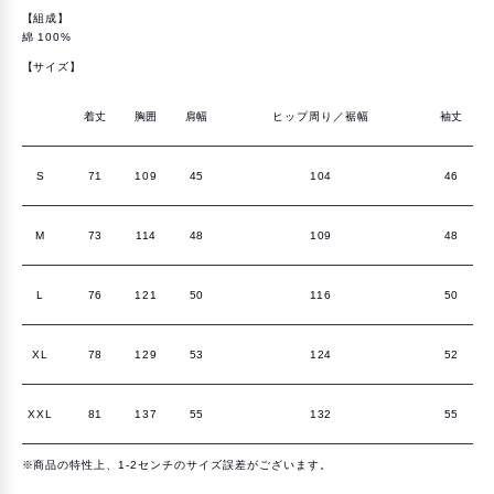
T
T
シ
シ
【組成】
ャ
ャ
綿 100%
ツ
ツ
を
を
【サイズ】
減
増
ら
や
す
す
着丈
胸囲
肩幅
ヒップ周り／裾幅
袖丈
S
71
109
45
104
46
M
73
114
48
109
48
L
76
121
50
116
50
XL
78
129
53
124
52
XXL
81
137
55
132
55
※商品の特性上、1-2センチのサイズ誤差がございます。