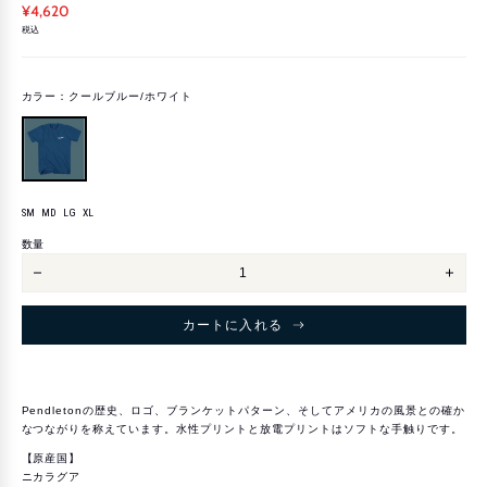
¥4,620
税込
カラー：
クールブルー/ホワイト
SM
MD
LG
XL
サ
SM
イ
数量
ズ
ロ
ロ
ッ
ッ
キ
キ
ー
ー
カートに入れる
マ
マ
ウ
ウ
ン
ン
テ
テ
ン
ン
グ
グ
Pendletonの歴史、ロゴ、ブランケットパターン、そしてアメリカの風景との確か
ラ
ラ
なつながりを称えています。水性プリントと放電プリントはソフトな手触りです。
フ
フ
ィ
ィ
【原産国】
ッ
ッ
ク
ク
ニカラグア