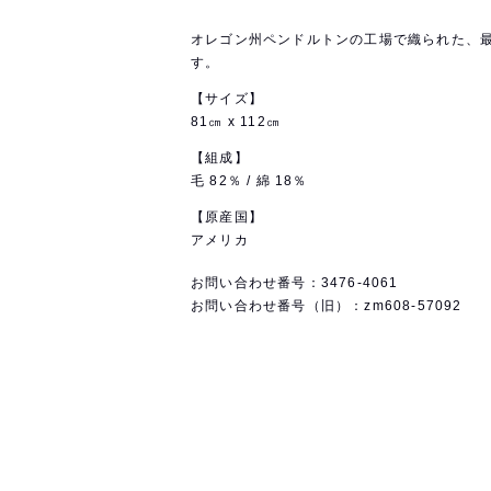
オレゴン州ペンドルトンの工場で織られた、
す。
【サイズ】
81㎝ x 112㎝
【組成】
毛 82％ / 綿 18％
【原産国】
アメリカ
お問い合わせ番号：3476-4061
お問い合わせ番号（旧）：zm608-57092