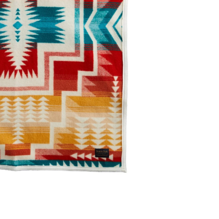
ッ
ッ
ト
ト
【Harding
【Ha
Star】
Sta
を
を
減
増
ら
や
す
す