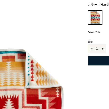
カラー：
Hardi
Default Title
カ
DEFAULT
ラ
TITLE
ー
数量
ジ
ジ
ャ
ャ
ガ
ガ
ー
ー
ド
ド
チ
チ
ル
ル
ド
ド
レ
レ
ン
ン
ズ
ズ
ブ
ブ
ラ
ラ
ン
ン
ケ
ケ