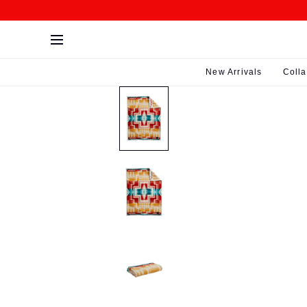
SKIP>
New Arrivals
Colla