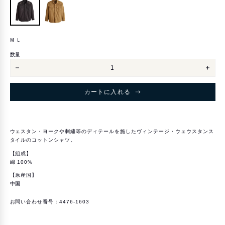
M
L
サ
L
イ
数量
ズ
シ
シ
ャ
ャ
ン
ン
ド
ド
カートに入れる
ラ
ラ
ー
ー
シ
シ
ャ
ャ
ツ
ツ
ピ
ピ
ウェスタン・ヨークや刺繍等のディテールを施したヴィンテージ・ウェウスタンス
ー
ー
タイルのコットンシャツ。
ス
ス
ド
ド
【組成】
ダ
ダ
イ
イ
綿 100%
ド
ド
ツ
ツ
【原産国】
イ
イ
中国
ル
ル
を
を
減
増
お問い合わせ番号：4476-1603
ら
や
す
す