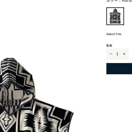
カラー：
Hard
Default Title
カ
DEFAULT
ラ
TITLE
ー
数量
キ
キ
ッ
ッ
ズ
ズ
ジ
ジ
ャ
ャ
ガ
ガ
ー
ー
ド
ド
フ
フ
ー
ー
デ
デ
ィ
ィ
ッ
ッ
ド
ド
タ
タ
オ
オ