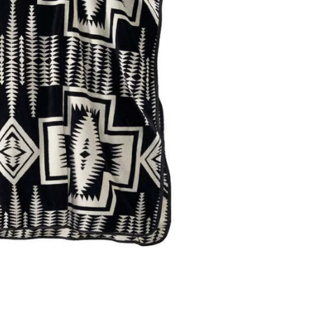
ル
ル
【Harding
【Ha
を
を
減
増
ら
や
す
す